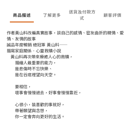
送貨及付款方
商品描述
了解更多
顧客評價
式
作者黃山料改編真實故事，談自己的感情、密友曲折的親情、愛
情、友情的故事
誠品年度暢銷 總冠軍 黃山料――
描寫家庭關係．心靈救贖小說
黃山料再次帶來療癒人心的救贖，
描繪人最重要的能力，
是悲傷時不忘快樂、
是在谷底裡望向天空。
要相信，
壞事會慢慢過去，好事會慢慢靠近，
心很小，裝喜歡的事就好，
帶著願望與念想，
你一定會奔向更好的生活。