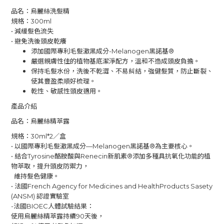
品名：烏麗絲洗髮精
規格：300ml
• 減緩髮色流失
• 避免洗後頭皮乾癢
添加國際專利毛髮激黑成分-Melanogen黑諾基®
嚴選親膚性佳的植物基底潔淨配方，溫和不造成頭皮負擔。
保持毛髮水份，洗後不乾澀、不易糾結，強健髮質，防止斷裂、
使其豐盈柔順好梳理。
乾性、敏感性頭皮適用。
產品介紹
品名：烏麗絲精萃露
規格：30ml*2／盒
• 以國際專利毛髮激黑成分—Melanogen黑諾基®為主要核心。
• 結合Tyrosine酪胺酸與Renecin新肌素®添加多種具抗氧化功能的植
物萃取，提升頭皮防禦力，
維持髮色健康。
• 法國French Agency for Medicines and HealthProducts Sasety
(ANSM) 認證實驗室
-法國BIOEC人體試驗結果：
使用烏麗絲精萃露持續90天後，