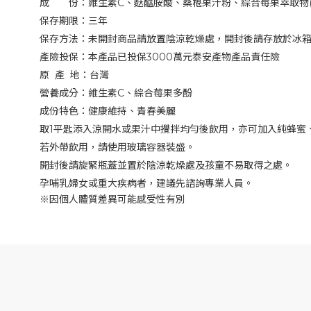
成
份：維生素
C
、麩醯胺酸、桑椹果汁粉、綜合莓果萃取物
保存期限：三年
保存方法：未開封商品請放置陰涼乾燥處，開封後請存放於冰
產險投保：本產品已投保
3000
萬元泰安產物產品責任險
原
產
地：台灣
營養成分：維生素
C
、綜合莓果多酚
成份特色：健康維持、青春美麗
取
1
平匙添入涼開水或果汁中攪拌均勻後飲用，亦可加入純蜂蜜
若外帶飲用，請使用玻璃容器裝盛。
開封後請旋緊瓶蓋並置於陰涼乾燥處及孩童不易取得之處。
孕哺乳婦女或重大疾病者，建議先諮詢專業人員。
※因個人體質差異可能感受性有別