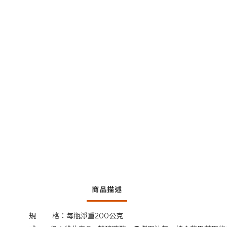
商品描述
規
格：每瓶淨重
200
公克