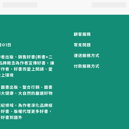
顧客服務
月01日
常見問題
運送服務方式
者出版、銷售好書(新書+二
以品牌概念為作者宣傳好書，讓
付款服務方式
好作者、好書而愛上閱讀、愛
愛上環境
、圖書出版、整合行銷、圖書
銷大健康、大自然的嚴選好物
：
經紀領域，為作者深化品牌經
多好書、版權代理更多好書，
多好書到國外