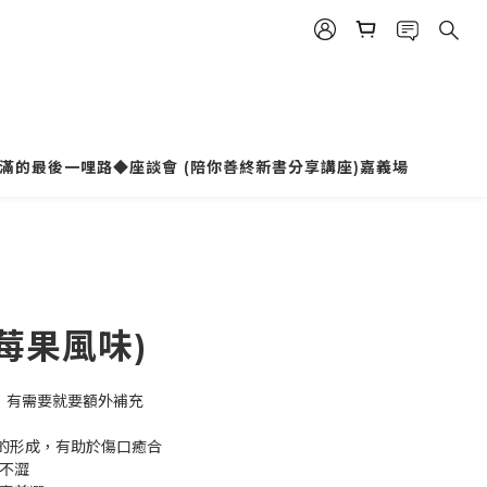
立即購買
滿的最後一哩路◆座談會 (陪你善終新書分享講座)嘉義場
莓果風味)
，有需要就要額外補充
白的形成，有助於傷口癒合
而不澀