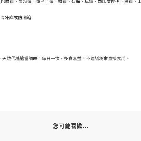
(
巴西莓、蔓越莓、覆盆子莓、藍莓、石榴、草莓、西印度櫻桃、黑莓、
箱冷凍庫或防潮箱
、天然代糖適當調味。每日一次，多食無益。不建議粉末直接食用。
您可能喜歡...