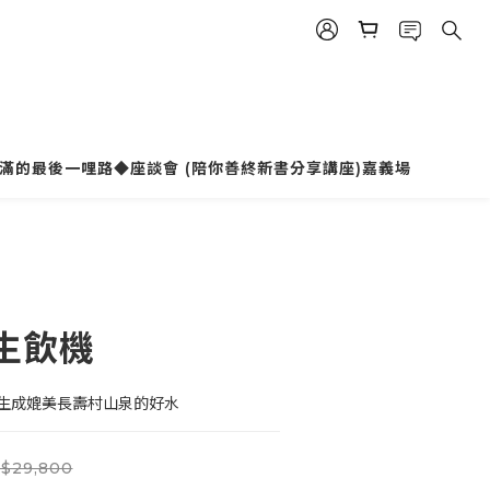
立即購買
滿的最後一哩路◆座談會 (陪你善終新書分享講座)嘉義場
生飲機
生成媲美長壽村山泉的好水
$29,800