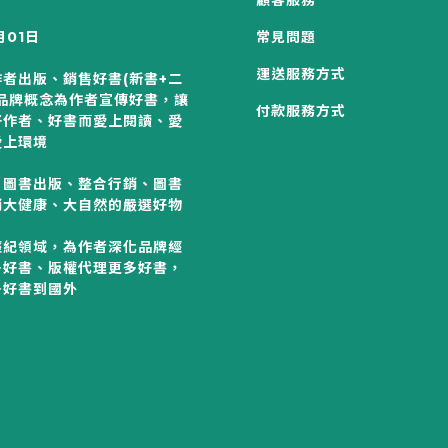
顧客服務
月01日
常見問題
運送服務方式
者出版、銷售好書(新書+二
以品牌概念為作者宣傳好書，讓
付款服務方式
好作者、好書而愛上閱讀、愛
愛上環境
、圖書出版、整合行銷、圖書
銷大健康、大自然的嚴選好物
：
經紀領域，為作者深化品牌經
多好書、版權代理更多好書，
多好書到國外