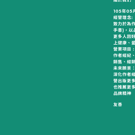
關於我們
105年05
經營理念:
致力於為作
手書)，
更多人因
上健康、
營業項目 :
作者經紀
銷售、經
未來願景
深化作者
營出版更
也推薦更
品牌精神
友善