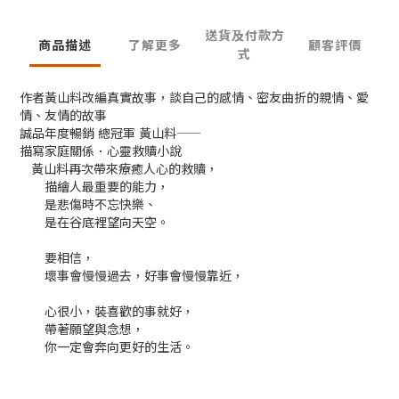
送貨及付款方
商品描述
了解更多
顧客評價
式
作者黃山料改編真實故事，談自己的感情、密友曲折的親情、愛
情、友情的故事
誠品年度暢銷 總冠軍 黃山料――
描寫家庭關係．心靈救贖小說
黃山料再次帶來療癒人心的救贖，
描繪人最重要的能力，
是悲傷時不忘快樂、
是在谷底裡望向天空。
要相信，
壞事會慢慢過去，好事會慢慢靠近，
心很小，裝喜歡的事就好，
帶著願望與念想，
你一定會奔向更好的生活。