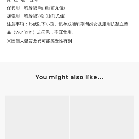
保養用：晚餐後
1
粒
(
睡前尤佳
)
加強用：晚餐後
2
粒
(
睡前尤佳
)
注意事項：
15
歲以下小孩、懷孕或哺乳期間婦女及服用抗凝血藥
品（
warfarin
）之病患，不宜食用。
※因個人體質差異可能感受性有別
You might also like...