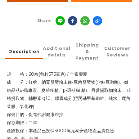
Share
Shipping
Additional
Customer
Description
&
details
Reviews
Payment
規 格：
60
粒
(
每粒
575
毫克
) /
全素膠囊
成 分：紅麴、納豆發酵粉末
(
納豆菌發酵物
(
含納豆激酶
)
、微
結晶狀α
-
纖維素、麥芽糊精、β
-
環狀糊 精
)
、丹參提取物粉末 、山
楂提取物、輔酵素Ｑ
10
、膠囊成分
(
羥丙基甲基纖維、純水、鹿角
菜膠、氯化鉀
)
保健目的：促進代謝健康維持
保存期限：二年
產險投保：本產品已投保
3000
萬元泰安產物產品責任險
原
產
地：台灣