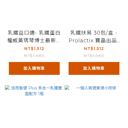
乳鐵益口適- 乳鐵蛋白
乳鐵扶易 30包/盒 -
權威黃琇琴博士最新研
Prolactix 寶晶出品-
發/Prolactix 寶晶系
乳鐵蛋白權威黃琇琴博
NT$1,512
NT$1,512
列產品
士最新研發
NT$1,680
NT$1,680
加入購物車
加入購物車