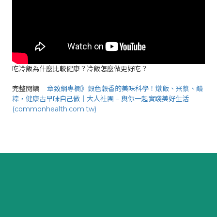
吃冷飯為什麼比較健康？冷飯怎麼做更好吃？
完整閱讀
章致綱專欄》穀色穀香的美味科學！燉飯、米漿、鹼
粽，健康古早味自己做｜大人社團 – 與你一起實踐美好生活
(commonhealth.com.tw)